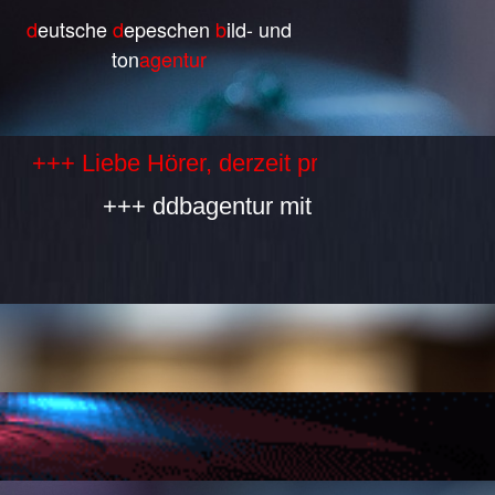
d
eutsche
d
epeschen
b
ild- und
ton
agentur
Liebe Hörer, derzeit produzieren wir selbst k
+++ ddbagentur mit allen Bestandteilen is