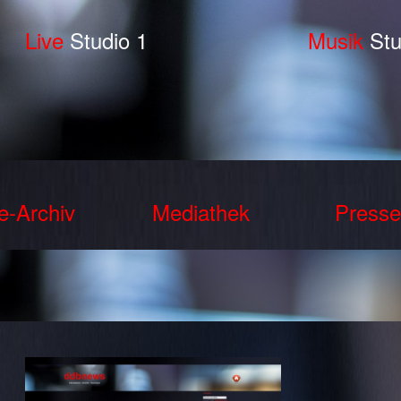
Live
Studio 1
Musik
Stu
e-Archiv
Mediathek
Presse