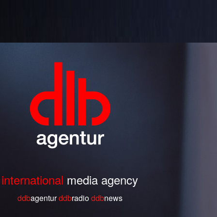
international
media agency
ddb
agentur
ddb
radio
ddb
ne
ws