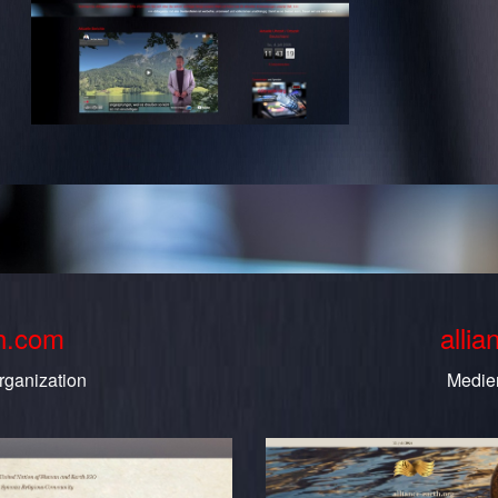
th.com
allia
rganization
Medie