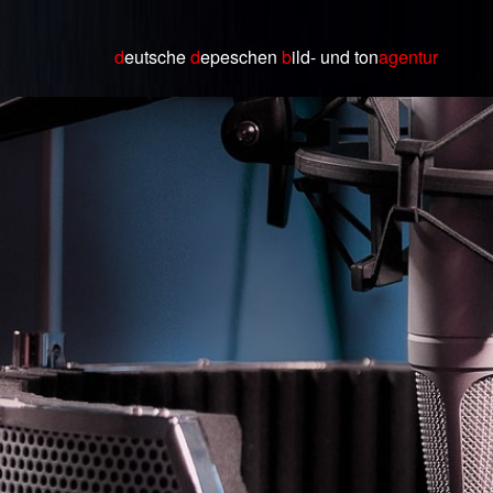
d
eutsche
d
epeschen
b
ild
- und ton
agentur