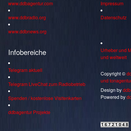
www.ddbagentur.com
Impressum
www.ddbradio.org
Datenschutz
www.ddbnews.org
Infobereiche
Urheber und M
und weltweit
Telegram aktuell
Copyright ©
d
und tonagentu
Telegram LiveChat zum Radiobetrieb
Design by
ddb
Powered by
d
Spenden / kostenlose Visitenkarten
ddbagentur Projekte