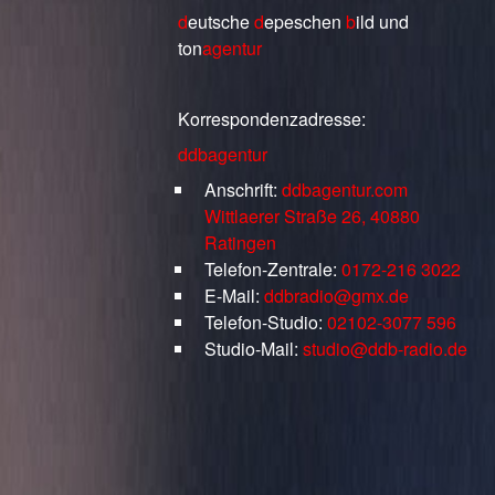
d
eutsche
d
epeschen
b
ild
und
ton
agentur
Korrespondenzadresse:
ddbagentur
Anschrift:
ddbagentur.com
Wittlaerer Straße 26, 40880
Ratingen
Telefon-Zentrale:
0172-216 3022
E-Mail:
ddbradio@gmx.de
Telefon-Studio:
02102-3077 596
Studio-Mail:
studio@ddb-radio.de