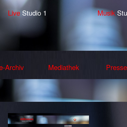
Live
Studio 1
Musik
Stu
e-Archiv
Mediathek
Presse