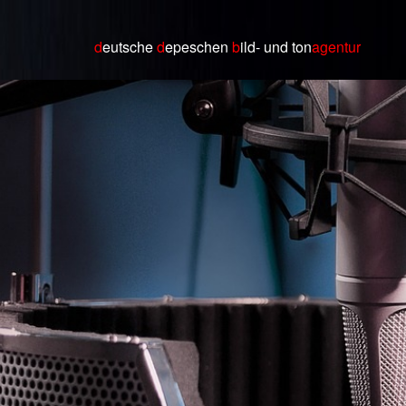
d
eutsche
d
epeschen
b
ild
- und ton
agentur