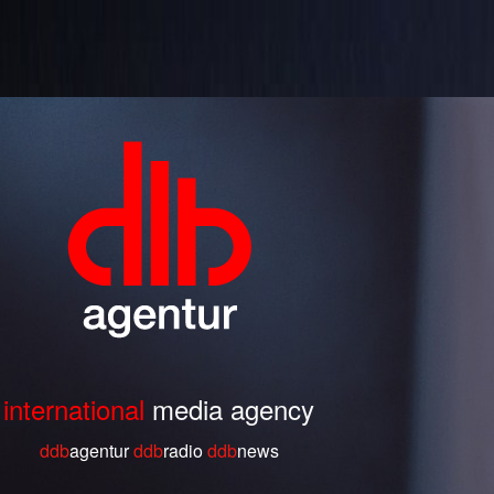
international
media agency
ddb
agentur
ddb
radio
ddb
ne
ws