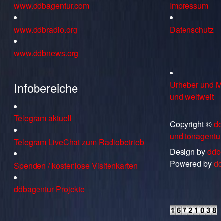
www.ddbagentur.com
Impressum
www.ddbradio.org
Datenschutz
www.ddbnews.org
Infobereiche
Urheber und M
und weltweit
Telegram aktuell
Copyright ©
d
und tonagentu
Telegram LiveChat zum Radiobetrieb
Design by
ddb
Powered by
d
Spenden / kostenlose Visitenkarten
ddbagentur Projekte