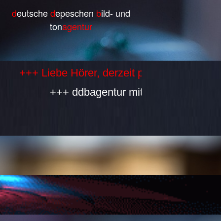
d
eutsche
d
epeschen
b
ild- und
ton
agentur
+ Liebe Hörer, derzeit produzieren wir selbs
+++ ddbagentur mit allen Bestandteilen 