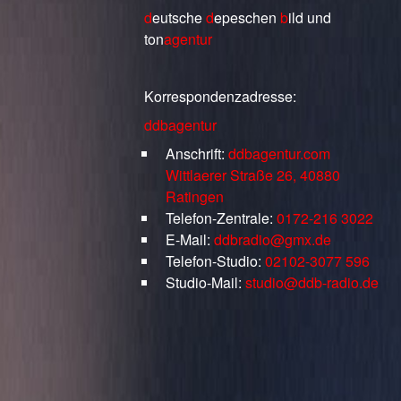
d
eutsche
d
epeschen
b
ild
und
ton
agentur
Korrespondenzadresse:
ddbagentur
Anschrift:
ddbagentur.com
Wittlaerer Straße 26, 40880
Ratingen
Telefon-Zentrale:
0172-216 3022
E-Mail:
ddbradio@gmx.de
Telefon-Studio:
02102-3077 596
Studio-Mail:
studio@ddb-radio.de