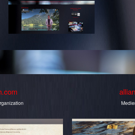
th.com
allia
rganization
Medie