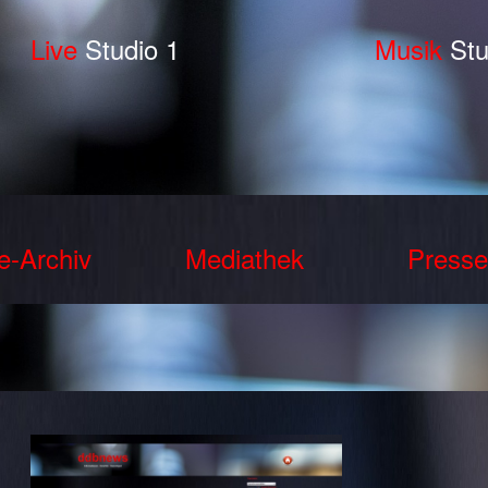
Live
Studio 1
Musik
Stu
e-Archiv
Mediathek
Presse