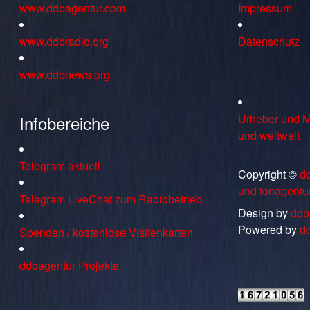
www.ddbagentur.com
Impressum
www.ddbradio.org
Datenschutz
www.ddbnews.org
Infobereiche
Urheber und M
und weltweit
Telegram aktuell
Copyright ©
d
und tonagentu
Telegram LiveChat zum Radiobetrieb
Design by
ddb
Powered by
d
Spenden / kostenlose Visitenkarten
ddbagentur Projekte