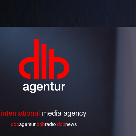
international
media agency
ddb
agentur
ddb
radio
ddb
ne
ws