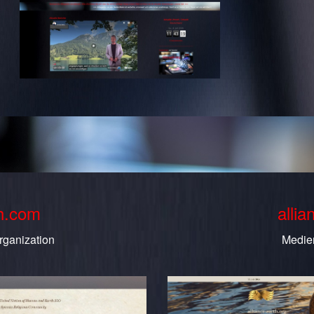
th.com
allia
rganization
Medie