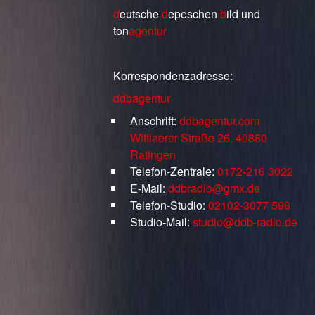
d
eutsche
d
epeschen
b
ild
und
ton
agentur
Korrespondenzadresse:
ddbagentur
Anschrift:
ddbagentur.com
Wittlaerer Straße 26, 40880
Ratingen
Telefon-Zentrale:
0172-216 3022
E-Mail:
ddbradio@gmx.de
Telefon-Studio:
02102-3077 596
Studio-Mail:
studio@ddb-radio.de