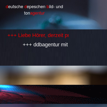
d
eutsche
d
epeschen
b
ild- und
ton
agentur
Liebe Hörer, derzeit produzieren wir selbst 
+++ ddbagentur mit allen Bestandteilen is