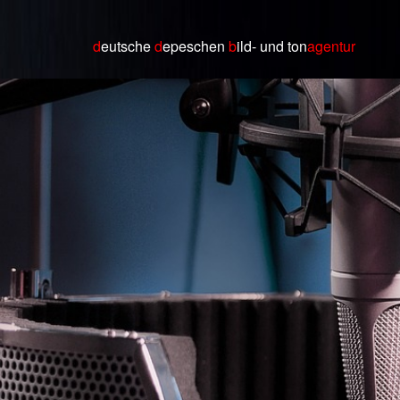
d
eutsche
d
epeschen
b
ild
- und ton
agentur