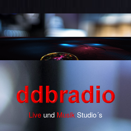
Live
und
Musik
Studio´s