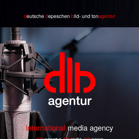
d
eutsche
d
epeschen
b
ild
- und ton
agentur
international
media agency