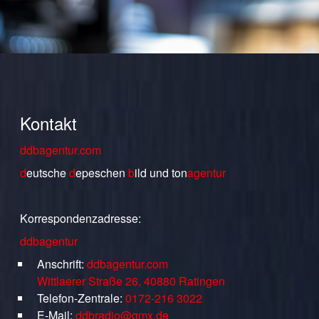
Kontakt
ddbagentur.com
d
eutsche
d
epeschen
b
ild
und
ton
agentur
Korrespondenzadresse:
ddbagentur
Anschrift:
ddbagentur.com
Wittlaerer Straße 26, 40880 Ratingen
Telefon-Zentrale:
0172-216 3022
E-Mail:
ddbradio@gmx.de