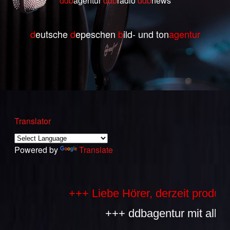
ddb
agentur
ddb
radio
ddb
ne
ws
d
eutsche
d
epeschen
b
ild- und ton
agentur
Translator
Powered by
Translate
+++ Liebe Hörer, derzeit produziere
+++ ddbagentur mit allen Bes