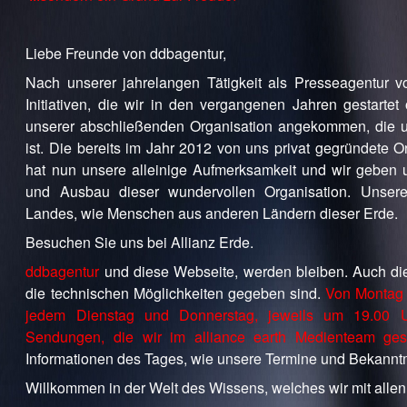
Liebe Freunde von ddbagentur,
Nach unserer jahrelangen Tätigkeit als Presseagentur 
Initiativen, die wir in den vergangenen Jahren gestartet
unserer abschließenden Organisation angekommen, die 
ist. Die bereits im Jahr 2012 von uns privat gegründete Or
hat nun unsere alleinige Aufmerksamkeit und wir geben u
und Ausbau dieser wundervollen Organisation. Unsere
Landes, wie Menschen aus anderen Ländern dieser Erde.
Besuchen Sie uns bei Allianz Erde.
ddbagentur
und diese Webseite, werden bleiben. Auch die
die technischen Möglichkeiten gegeben sind.
Von Montag b
jedem Dienstag und Donnerstag, jeweils um 19.00 Uhr
Sendungen, die wir im alliance earth Medienteam ges
Informationen des Tages, wie unsere Termine und Bekannt
Willkommen in der Welt des Wissens, welches wir mit alle