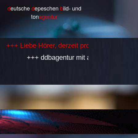
d
eutsche
d
epeschen
b
ild- und
ton
agentur
ebe Hörer, derzeit produzieren wir selbst ke
+++ ddbagentur mit allen Bestandteilen ist 