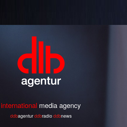
international
media agency
ddb
agentur
ddb
radio
ddb
ne
ws