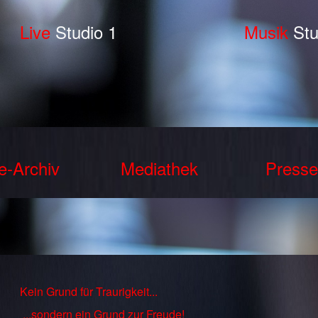
Live
Studio 1
Musik
Stu
e-Archiv
Mediathek
Presse
Kein Grund für Traurigkeit...
...sondern ein Grund zur Freude!