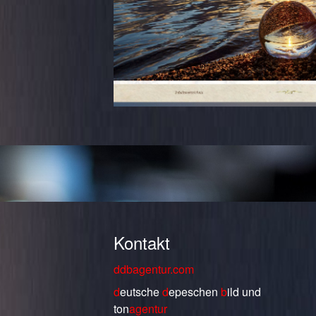
Kontakt
ddbagentur.com
d
eutsche
d
epeschen
b
ild
und
ton
agentur