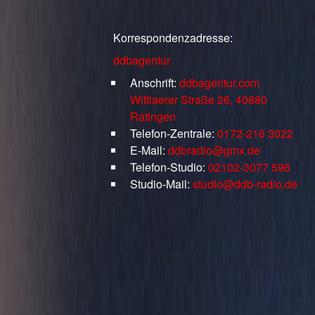
Korrespondenzadresse:
ddbagentur
Anschrift:
ddbagentur.com
Wittlaerer Straße 26, 40880
Ratingen
Telefon-Zentrale:
0172-216 3022
E-Mail:
ddbradio@gmx.de
Telefon-Studio:
02102-3077 596
Studio-Mail:
studio@ddb-radio.de