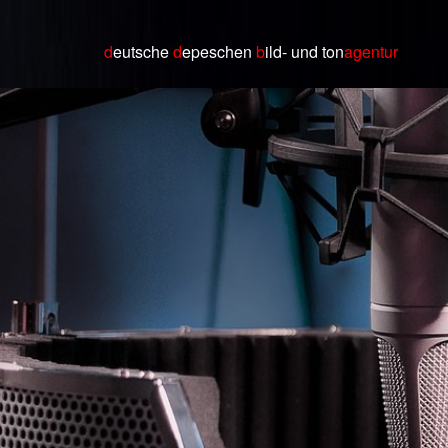
d
eutsche
d
epeschen
b
ild
- und ton
agentur