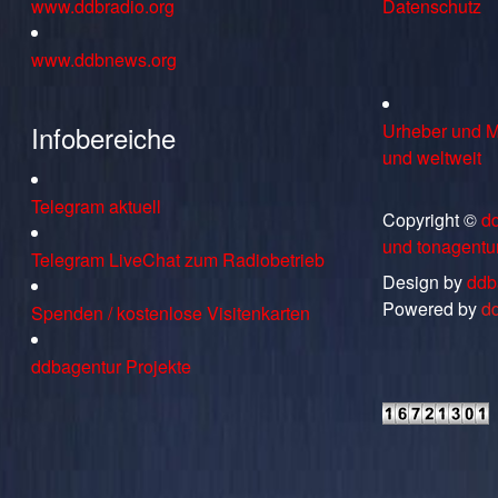
www.ddbradio.org
Datenschutz
www.ddbnews.org
Infobereiche
Urheber und M
und weltweit
Telegram aktuell
Copyright ©
d
und tonagentu
Telegram LiveChat zum Radiobetrieb
Design by
ddb
Powered by
d
Spenden / kostenlose Visitenkarten
ddbagentur Projekte