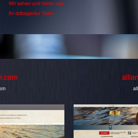
Wir sehen und hören uns
Ihr ddbagentur Team
th.com
allia
com
al