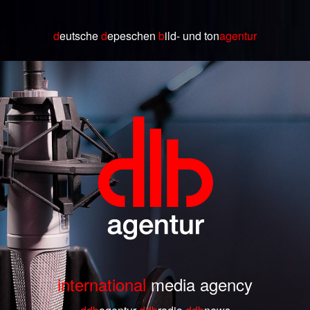
d
eutsche
d
epeschen
b
ild
- und ton
agentur
international
media agency