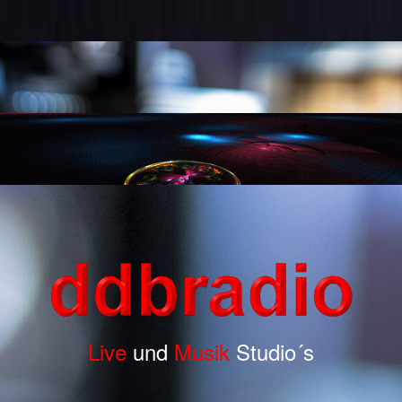
Live
und
Musik
Studio´s