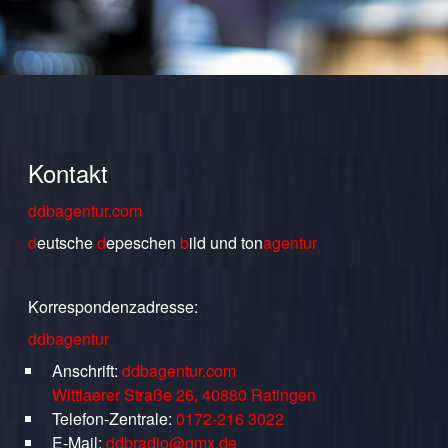
Kontakt
ddbagentur.com
d
eutsche
d
epeschen
b
ild
und
ton
agentur
Korrespondenzadresse:
ddbagentur
Anschrift:
ddbagentur.com
Wittlaerer Straße 26, 40880 Ratingen
Telefon-Zentrale:
0172-216 3022
E-Mail:
ddbradio@gmx.de