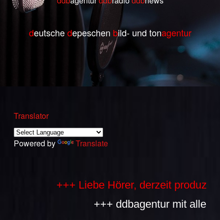
ddb
agentur
ddb
radio
ddb
ne
ws
d
eutsche
d
epeschen
b
ild- und ton
agentur
Translator
Powered by
Translate
+++ Liebe Hörer, derzeit produzieren
+++ ddbagentur mit allen Best