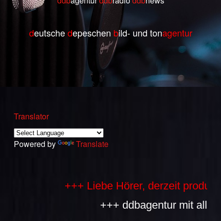
ddb
agentur
ddb
radio
ddb
ne
ws
d
eutsche
d
epeschen
b
ild- und ton
agentur
Translator
Powered by
Translate
+++ Liebe Hörer, derzeit produzieren
+++ ddbagentur mit allen Bes