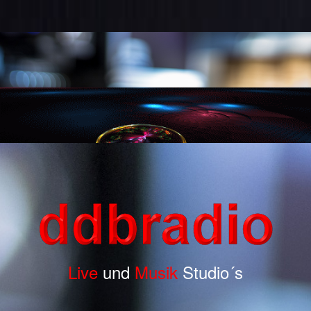
Live
und
Musik
Studio´s