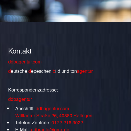
Kontakt
ddbagentur.com
d
eutsche
d
epeschen
b
ild
und
ton
agentur
Korrespondenzadresse:
ddbagentur
Anschrift:
ddbagentur.com
Wittlaerer Straße 26, 40880 Ratingen
Telefon-Zentrale:
0172-216 3022
E-Mail:
ddbradio@gmx.de