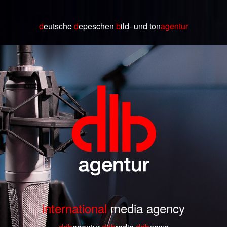
d
eutsche
d
epeschen
b
ild
- und ton
agentur
international
media agency