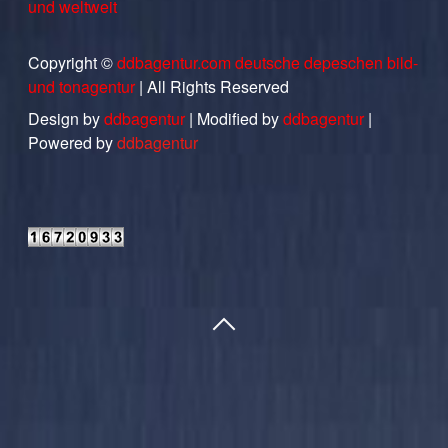
und weltweit
Copyright ©
ddbagentur.com deutsche depeschen bild-
und tonagentur
| All Rights Reserved
Design by
ddbagentur
| Modified by
ddbagentur
|
Powered by
ddbagentur