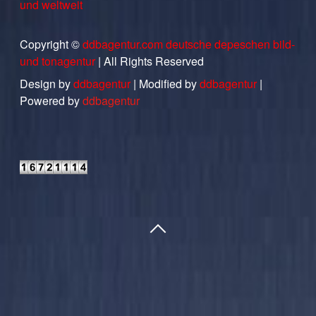
und weltweit
Copyright ©
ddbagentur.com deutsche depeschen bild-
und tonagentur
| All Rights Reserved
Design by
ddbagentur
| Modified by
ddbagentur
|
Powered by
ddbagentur