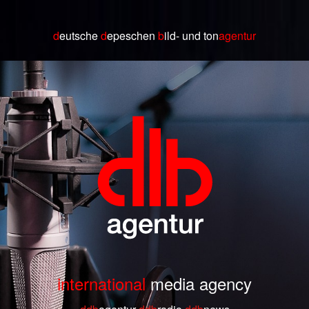
d
eutsche
d
epeschen
b
ild
- und ton
agentur
international
media agency