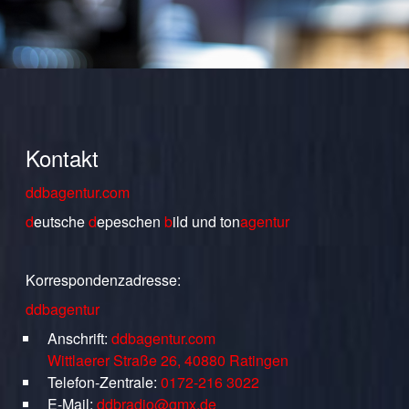
Kontakt
ddbagentur.com
d
eutsche
d
epeschen
b
ild
und
ton
agentur
Korrespondenzadresse:
ddbagentur
Anschrift:
ddbagentur.com
Wittlaerer Straße 26, 40880 Ratingen
Telefon-Zentrale:
0172-216 3022
E-Mail:
ddbradio@gmx.de