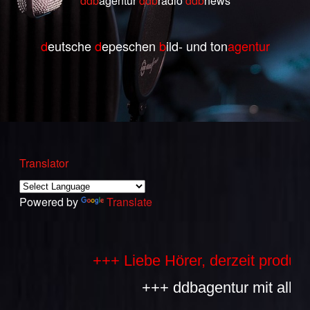
ddb
agentur
ddb
radio
ddb
ne
ws
d
eutsche
d
epeschen
b
ild- und ton
agentur
Translator
Powered by
Translate
+++ Liebe Hörer, derzeit produziere
+++ ddbagentur mit allen Bes