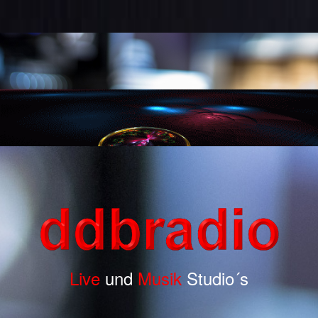
Live
und
Musik
Studio´s