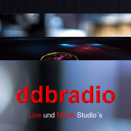
Live
und
Musik
Studio´s