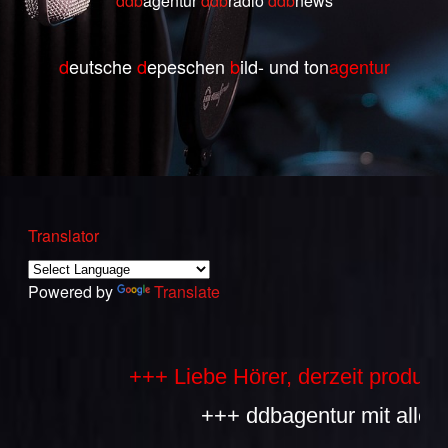
ddb
agentur
ddb
radio
ddb
ne
ws
d
eutsche
d
epeschen
b
ild- und ton
agentur
Translator
Powered by
Translate
+++ Liebe Hörer, derzeit produzieren
+++ ddbagentur mit allen Bes