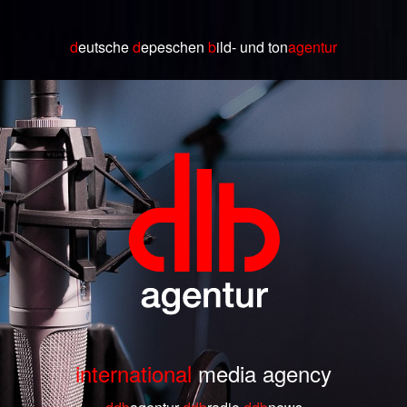
d
eutsche
d
epeschen
b
ild
- und ton
agentur
international
media agency