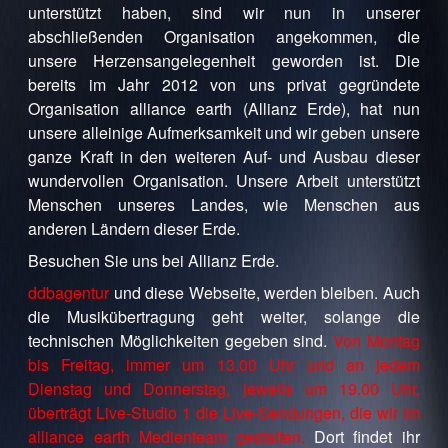
unterstützt haben, sind wir nun in unserer
abschließenden Organisation angekommen, die
unsere Herzensangelegenheit geworden ist. Die
bereits im Jahr 2012 von uns privat gegründete
Organisation alliance earth (Allianz Erde), hat nun
unsere alleinige Aufmerksamkeit und wir geben unsere
ganze Kraft in den weiteren Auf- und Ausbau dieser
wundervollen Organisation. Unsere Arbeit unterstützt
Menschen unseres Landes, wie Menschen aus
anderen Ländern dieser Erde.
Besuchen Sie uns bei Allianz Erde.
ddbagentur
und diese Webseite, werden bleiben. Auch
die Musikübertragung geht weiter, solange die
technischen Möglichkeiten gegeben sind.
Von Montag
bis Freitag, immer um 13.00 Uhr und an jedem
Dienstag und Donnerstag, jeweils um 19.00 Uhr,
überträgt Live-Studio 1 die Live-Sendungen, die wir im
alliance earth Medienteam gestalten.
Dort findet ihr