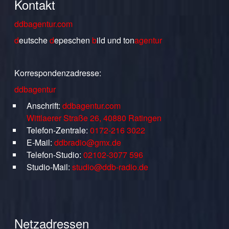
Kontakt
ddbagentur.com
d
eutsche
d
epeschen
b
ild
und
ton
agentur
Korrespondenzadresse:
ddbagentur
Anschrift:
ddbagentur.com
Wittlaerer Straße 26, 40880 Ratingen
Telefon-Zentrale:
0172-216 3022
E-Mail:
ddbradio@gmx.de
Telefon-Studio:
02102-3077 596
Studio-Mail:
studio@ddb-radio.de
Netzadressen