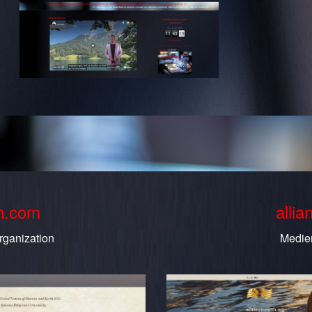
th.com
allia
rganization
Medie