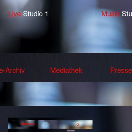
Live
Studio 1
Musik
Stu
e-Archiv
Mediathek
Presse