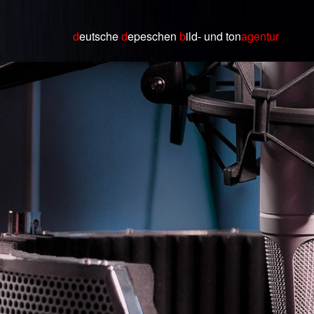
d
eutsche
d
epeschen
b
ild
- und ton
agentur