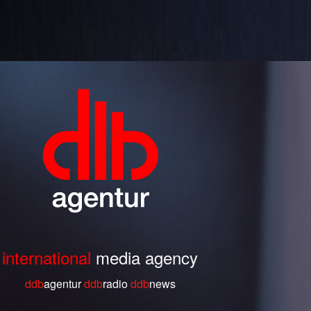
international
media agency
ddb
agentur
ddb
radio
ddb
ne
ws