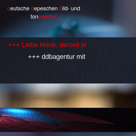
d
eutsche
d
epeschen
b
ild- und
ton
agentur
Liebe Hörer, derzeit produzieren wir selbst 
+++ ddbagentur mit allen Bestandteilen is