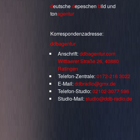
d
eutsche
d
epeschen
b
ild
und
ton
agentur
Korrespondenzadresse:
ddbagentur
Anschrift:
ddbagentur.com
Wittlaerer Straße 26, 40880
Ratingen
Telefon-Zentrale:
0172-216 3022
E-Mail:
ddbradio@gmx.de
Telefon-Studio:
02102-3077 596
Studio-Mail:
studio@ddb-radio.de