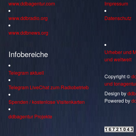
www.ddbagentur.com
Impressum
www.ddbradio.org
Datenschutz
www.ddbnews.org
Infobereiche
Urheber und M
und weltweit
Telegram aktuell
Copyright ©
d
und tonagentu
Telegram LiveChat zum Radiobetrieb
Design by
ddb
Powered by
d
Spenden / kostenlose Visitenkarten
ddbagentur Projekte