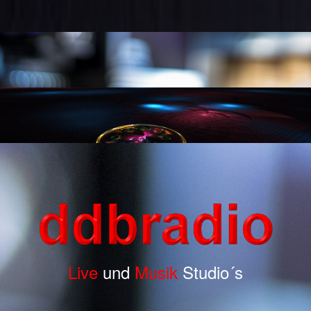
Live
und
Musik
Studio´s