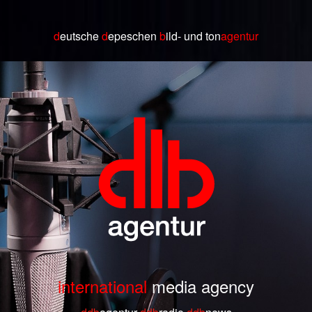
d
eutsche
d
epeschen
b
ild
- und ton
agentur
international
media agency