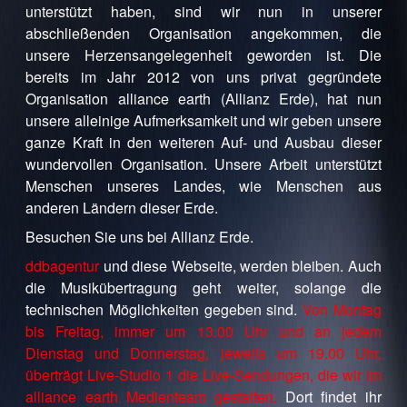
unterstützt haben, sind wir nun in unserer
abschließenden Organisation angekommen, die
unsere Herzensangelegenheit geworden ist. Die
bereits im Jahr 2012 von uns privat gegründete
Organisation alliance earth (Allianz Erde), hat nun
unsere alleinige Aufmerksamkeit und wir geben unsere
ganze Kraft in den weiteren Auf- und Ausbau dieser
wundervollen Organisation. Unsere Arbeit unterstützt
Menschen unseres Landes, wie Menschen aus
anderen Ländern dieser Erde.
Besuchen Sie uns bei Allianz Erde.
ddbagentur
und diese Webseite, werden bleiben. Auch
die Musikübertragung geht weiter, solange die
technischen Möglichkeiten gegeben sind.
Von Montag
bis Freitag, immer um 13.00 Uhr und an jedem
Dienstag und Donnerstag, jeweils um 19.00 Uhr,
überträgt Live-Studio 1 die Live-Sendungen, die wir im
alliance earth Medienteam gestalten.
Dort findet ihr