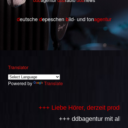
ddb
agentur
ddb
radio
ddb
ne
ws
d
eutsche
d
epeschen
b
ild- und ton
agentur
Translator
Powered by
Translate
+++ Liebe Hörer, derzeit produziere
+++ ddbagentur mit allen Bes