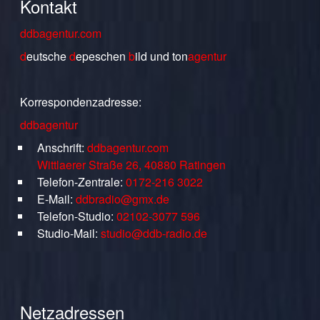
Kontakt
ddbagentur.com
d
eutsche
d
epeschen
b
ild
und
ton
agentur
Korrespondenzadresse:
ddbagentur
Anschrift:
ddbagentur.com
Wittlaerer Straße 26, 40880 Ratingen
Telefon-Zentrale:
0172-216 3022
E-Mail:
ddbradio@gmx.de
Telefon-Studio:
02102-3077 596
Studio-Mail:
studio@ddb-radio.de
Netzadressen