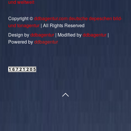
und weltweit
Copyright ©
ddbagentur.com deutsche depeschen bild-
und tonagentur
| All Rights Reserved
Design by
ddbagentur
| Modified by
ddbagentur
|
Powered by
ddbagentur