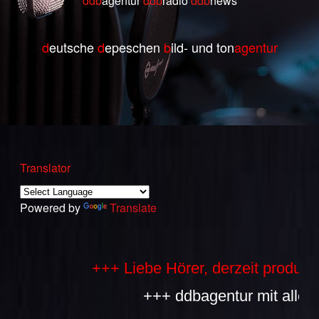
ddb
agentur
ddb
radio
ddb
ne
ws
d
eutsche
d
epeschen
b
ild- und ton
agentur
Translator
Powered by
Translate
+++ Liebe Hörer, derzeit produzieren
+++ ddbagentur mit allen Bes