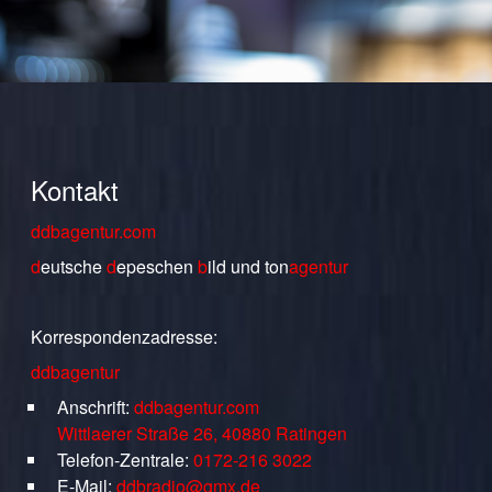
Kontakt
ddbagentur.com
d
eutsche
d
epeschen
b
ild
und
ton
agentur
Korrespondenzadresse:
ddbagentur
Anschrift:
ddbagentur.com
Wittlaerer Straße 26, 40880 Ratingen
Telefon-Zentrale:
0172-216 3022
E-Mail:
ddbradio@gmx.de