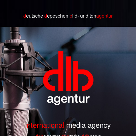
d
eutsche
d
epeschen
b
ild
- und ton
agentur
international
media agency