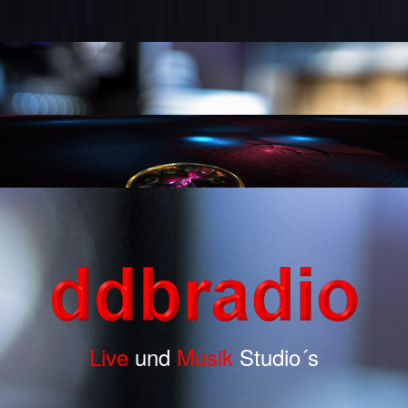
Live
und
Musik
Studio´s