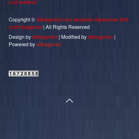
und weltweit
Copyright ©
ddbagentur.com deutsche depeschen bild-
und tonagentur
| All Rights Reserved
Design by
ddbagentur
| Modified by
ddbagentur
|
Powered by
ddbagentur