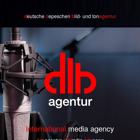
d
eutsche
d
epeschen
b
ild
- und ton
agentur
international
media agency