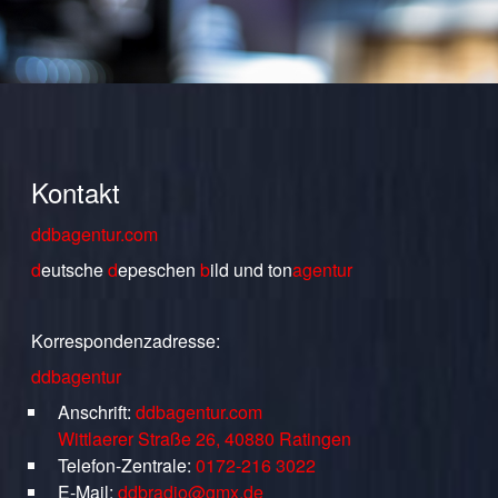
Kontakt
ddbagentur.com
d
eutsche
d
epeschen
b
ild
und
ton
agentur
Korrespondenzadresse:
ddbagentur
Anschrift:
ddbagentur.com
Wittlaerer Straße 26, 40880 Ratingen
Telefon-Zentrale:
0172-216 3022
E-Mail:
ddbradio@gmx.de