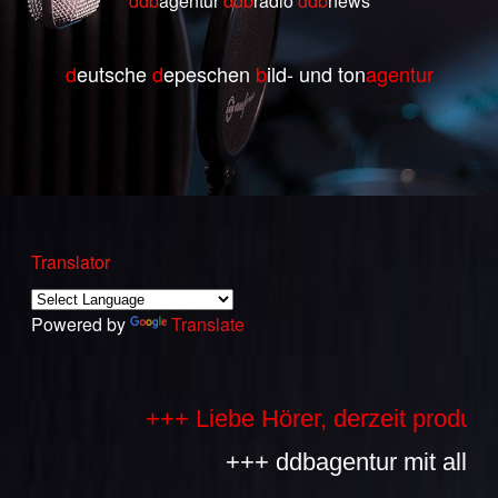
ddb
agentur
ddb
radio
ddb
ne
ws
d
eutsche
d
epeschen
b
ild- und ton
agentur
Translator
Powered by
Translate
+++ Liebe Hörer, derzeit produzieren
+++ ddbagentur mit allen Bes