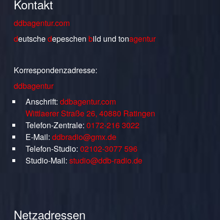
Kontakt
ddbagentur.com
d
eutsche
d
epeschen
b
ild
und
ton
agentur
Korrespondenzadresse:
ddbagentur
Anschrift:
ddbagentur.com
Wittlaerer Straße 26, 40880 Ratingen
Telefon-Zentrale:
0172-216 3022
E-Mail:
ddbradio@gmx.de
Telefon-Studio:
02102-3077 596
Studio-Mail:
studio@ddb-radio.de
Netzadressen