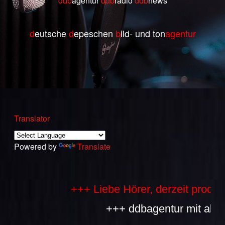
ddb
agentur
ddb
radio
ddb
ne
ws
d
eutsche
d
epeschen
b
ild- und ton
agentur
Translator
Powered by
Translate
+++ Liebe Hörer, derzeit produziere
+++ ddbagentur mit allen Be