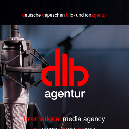
d
eutsche
d
epeschen
b
ild
- und ton
agentur
international
media agency