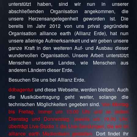
unterstützt haben, sind wir nun in unserer
abschließenden Organisation angekommen, die
unsere Herzensangelegenheit geworden ist. Die
bereits im Jahr 2012 von uns privat gegründete
Organisation alliance earth (Allianz Erde), hat nun
unsere alleinige Aufmerksamkeit und wir geben unsere
ganze Kraft in den weiteren Auf- und Ausbau dieser
wundervollen Organisation. Unsere Arbeit unterstützt
Menschen unseres Landes, wie Menschen aus
anderen Ländern dieser Erde.
Besuchen Sie uns bei Allianz Erde.
ddbagentur
und diese Webseite, werden bleiben. Auch
die Musikübertragung geht weiter, solange die
technischen Möglichkeiten gegeben sind.
Von Montag
bis Freitag, immer um 13.00 Uhr und an jedem
Dienstag und Donnerstag, jeweils um 19.00 Uhr,
überträgt Live-Studio 1 die Live-Sendungen, die wir im
alliance earth Medienteam gestalten.
Dort findet ihr