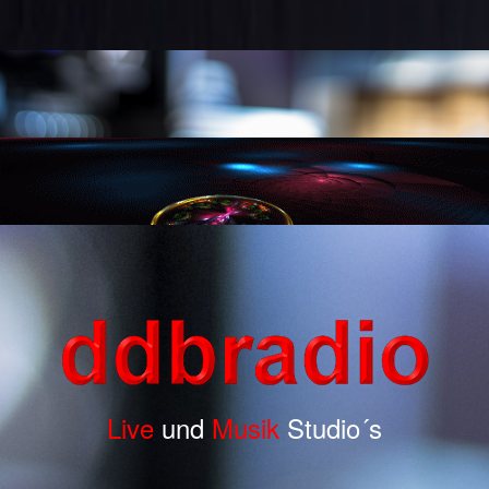
Live
und
Musik
Studio´s