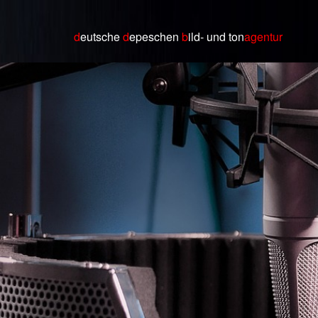
d
eutsche
d
epeschen
b
ild
- und ton
agentur