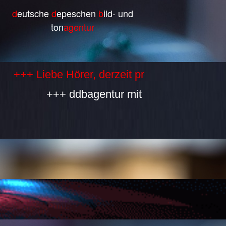
d
eutsche
d
epeschen
b
ild- und
ton
agentur
Liebe Hörer, derzeit produzieren wir selbst k
+++ ddbagentur mit allen Bestandteilen is