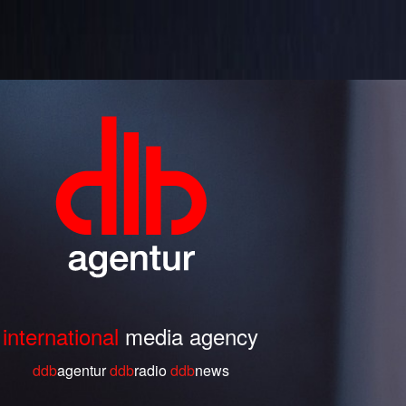
international
media agency
ddb
agentur
ddb
radio
ddb
ne
ws