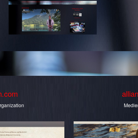
th.com
allia
rganization
Medie