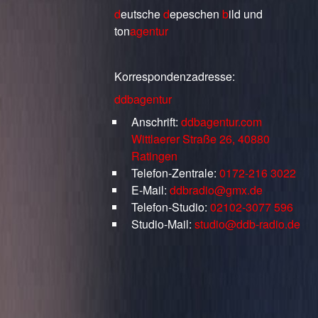
d
eutsche
d
epeschen
b
ild
und
ton
agentur
Korrespondenzadresse:
ddbagentur
Anschrift:
ddbagentur.com
Wittlaerer Straße 26, 40880
Ratingen
Telefon-Zentrale:
0172-216 3022
E-Mail:
ddbradio@gmx.de
Telefon-Studio:
02102-3077 596
Studio-Mail:
studio@ddb-radio.de