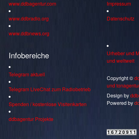
www.ddbagentur.com
Impressum
www.ddbradio.org
Datenschutz
www.ddbnews.org
Infobereiche
Urheber und M
und weltweit
Telegram aktuell
Copyright ©
d
und tonagentu
Telegram LiveChat zum Radiobetrieb
Design by
ddb
Powered by
d
Spenden / kostenlose Visitenkarten
ddbagentur Projekte