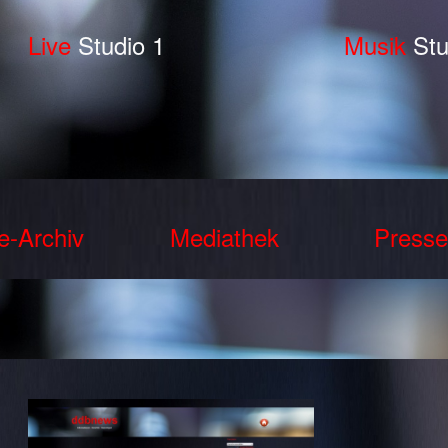
Live
Studio 1
Musik
Stu
e-Archiv
Mediathek
Presse