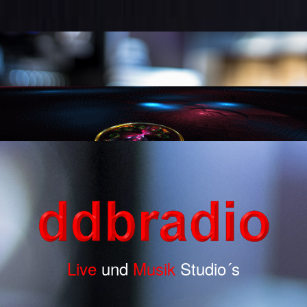
Live
und
Musik
Studio´s