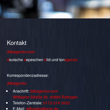
Kontakt
ddbagentur.com
d
eutsche
d
epeschen
b
ild
und
ton
agentur
Korrespondenzadresse:
ddbagentur
Anschrift:
ddbagentur.com
Wittlaerer Straße 26, 40880 Ratingen
Telefon-Zentrale:
0172-216 3022
E-Mail:
ddbradio@gmx.de