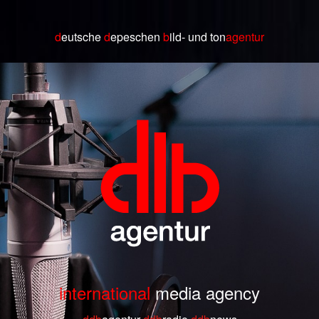
d
eutsche
d
epeschen
b
ild
- und ton
agentur
international
media agency