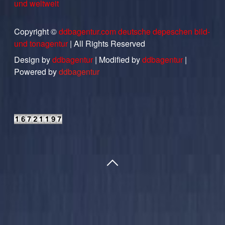
und weltweit
Copyright ©
ddbagentur.com deutsche depeschen bild-
und tonagentur
| All Rights Reserved
Design by
ddbagentur
| Modified by
ddbagentur
|
Powered by
ddbagentur