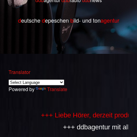
ddb
agentur
ddb
radio
ddb
ne
ws
d
eutsche
d
epeschen
b
ild- und ton
agentur
Translator
Powered by
Translate
+++ Liebe Hörer, derzeit produziere
+++ ddbagentur mit allen Bes