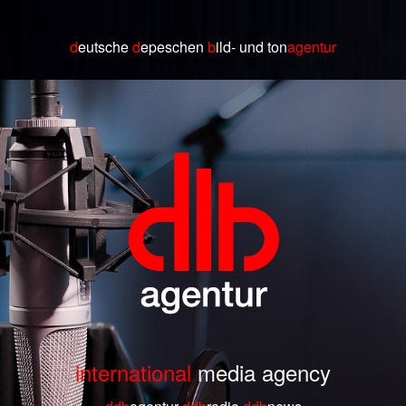
d
eutsche
d
epeschen
b
ild
- und ton
agentur
international
media agency