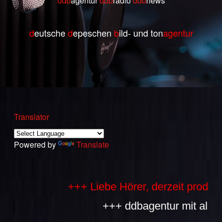
ddb
agentur
ddb
radio
ddb
ne
ws
d
eutsche
d
epeschen
b
ild- und ton
agentur
Translator
Powered by
Translate
+++ Liebe Hörer, derzeit produziere
+++ ddbagentur mit allen Bes