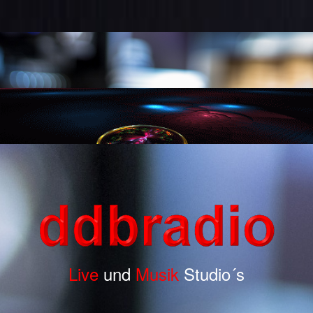
Live
und
Musik
Studio´s