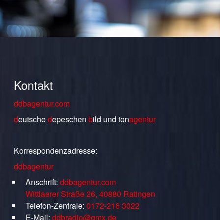
Kontakt
ddbagentur.com
d
eutsche
d
epeschen
b
ild
und
ton
agentur
Korrespondenzadresse:
ddbagentur
Anschrift:
ddbagentur.com
Wittlaerer Straße 26, 40880 Ratingen
Telefon-Zentrale:
0172-216 3022
E-Mail:
ddbradio@gmx.de