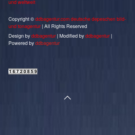
und weltweit
Copyright ©
ddbagentur.com deutsche depeschen bild-
und tonagentur
| All Rights Reserved
Design by
ddbagentur
| Modified by
ddbagentur
|
Powered by
ddbagentur