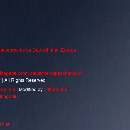
arkenrechte für Deutschland, Europa
dbagentur.com deutsche depeschen bild-
r
| All Rights Reserved
agentur
| Modified by
ddbagentur
|
dbagentur