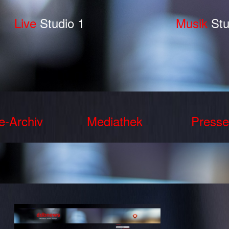
Live
Studio 1
Musik
Stu
e-Archiv
Mediathek
Presse