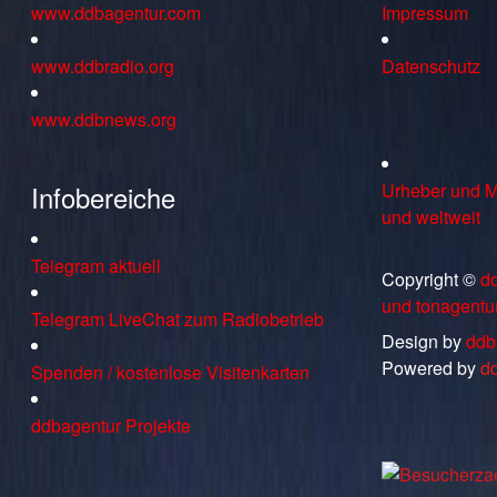
www.ddbagentur.com
Impressum
www.ddbradio.org
Datenschutz
www.ddbnews.org
Infobereiche
Urheber und M
und weltweit
Telegram aktuell
Copyright ©
d
und tonagentu
Telegram LiveChat zum Radiobetrieb
Design by
ddb
Powered by
d
Spenden / kostenlose Visitenkarten
ddbagentur Projekte