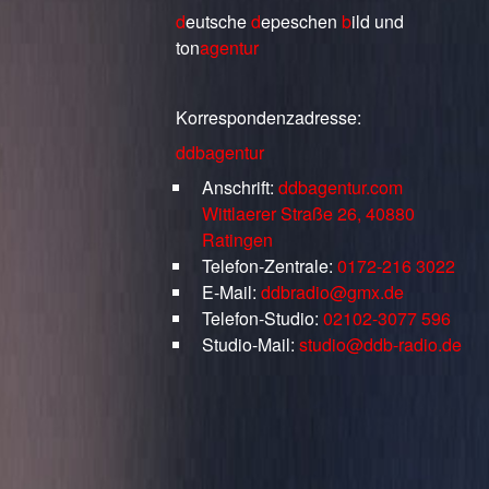
d
eutsche
d
epeschen
b
ild
und
ton
agentur
Korrespondenzadresse:
ddbagentur
Anschrift:
ddbagentur.com
Wittlaerer Straße 26, 40880
Ratingen
Telefon-Zentrale:
0172-216 3022
E-Mail:
ddbradio@gmx.de
Telefon-Studio:
02102-3077 596
Studio-Mail:
studio@ddb-radio.de