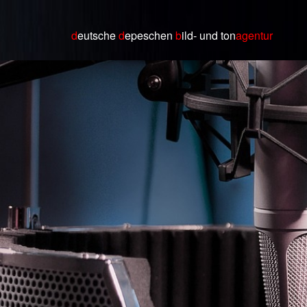
d
eutsche
d
epeschen
b
ild
- und ton
agentur