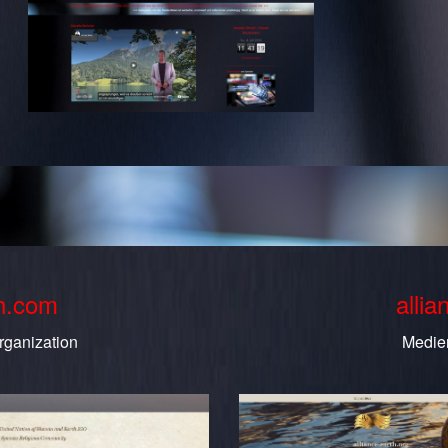
th.com
allia
rganization
Medie