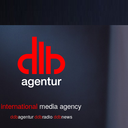
international
media agency
ddb
agentur
ddb
radio
ddb
ne
ws