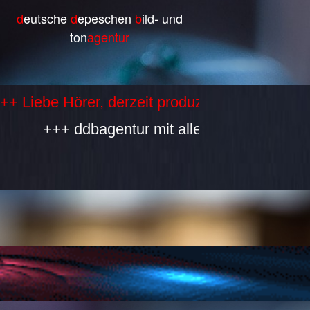
d
eutsche
d
epeschen
b
ild- und
ton
agentur
e Hörer, derzeit produzieren wir selbst keine
+++ ddbagentur mit allen Bestandteilen ist w