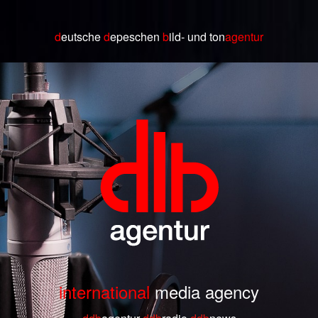
d
eutsche
d
epeschen
b
ild
- und ton
agentur
international
media agency