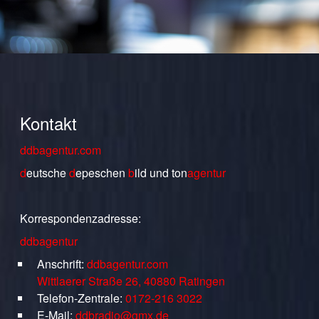
Kontakt
ddbagentur.com
d
eutsche
d
epeschen
b
ild
und
ton
agentur
Korrespondenzadresse:
ddbagentur
Anschrift:
ddbagentur.com
Wittlaerer Straße 26, 40880 Ratingen
Telefon-Zentrale:
0172-216 3022
E-Mail:
ddbradio@gmx.de