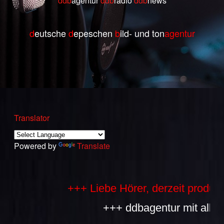
ddb
agentur
ddb
radio
ddb
ne
ws
d
eutsche
d
epeschen
b
ild- und ton
agentur
Translator
Powered by
Translate
+++ Liebe Hörer, derzeit produziere
+++ ddbagentur mit allen Bes