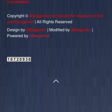
und weltweit
Copyright ©
ddbagentur.com deutsche depeschen bild-
und tonagentur
| All Rights Reserved
Design by
ddbagentur
| Modified by
ddbagentur
|
Powered by
ddbagentur