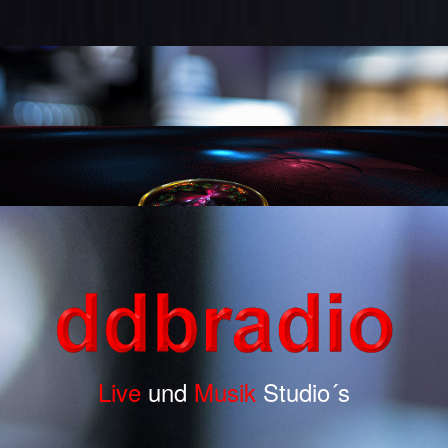
Live
und
Musik
Studio´s