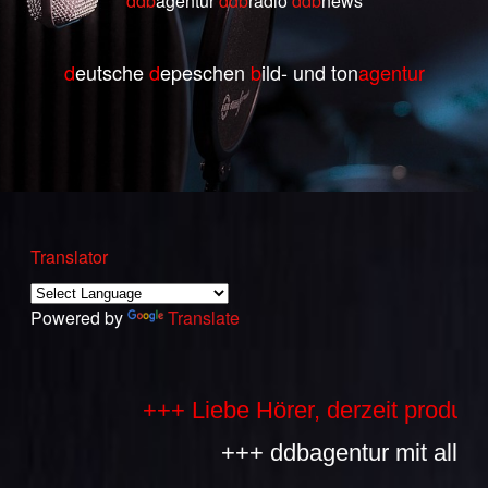
ddb
agentur
ddb
radio
ddb
ne
ws
d
eutsche
d
epeschen
b
ild- und ton
agentur
Translator
Powered by
Translate
+++ Liebe Hörer, derzeit produzieren
+++ ddbagentur mit allen Bes