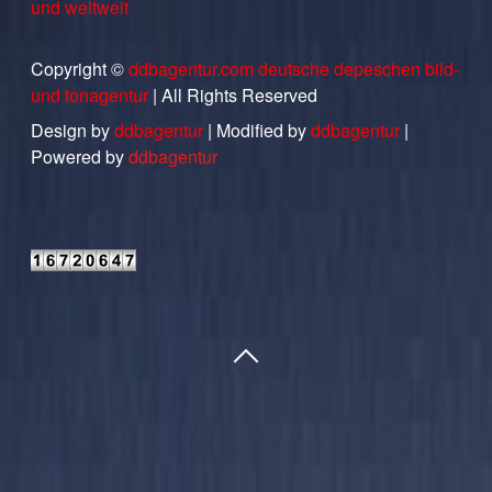
und weltweit
Copyright ©
ddbagentur.com deutsche depeschen bild-
und tonagentur
| All Rights Reserved
Design by
ddbagentur
| Modified by
ddbagentur
|
Powered by
ddbagentur