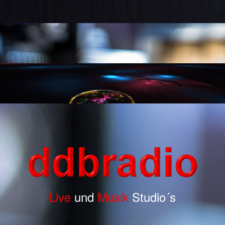
Live
und
Musik
Studio´s