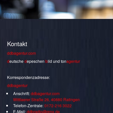
Kontakt
ddbagentur.com
d
eutsche
d
epeschen
b
ild
und
ton
agentur
Korrespondenzadresse:
ddbagentur
Anschrift:
ddbagentur.com
Wittlaerer Straße 26, 40880 Ratingen
Telefon-Zentrale:
0172-216 3022
E-Mail:
ddbradio@gmx.de