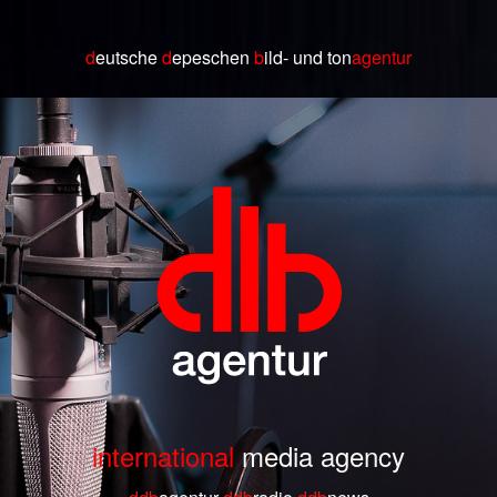
d
eutsche
d
epeschen
b
ild
- und ton
agentur
international
media agency