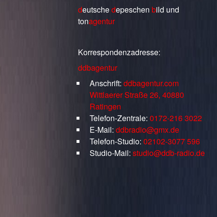
d
eutsche
d
epeschen
b
ild
und
ton
agentur
Korrespondenzadresse:
ddbagentur
Anschrift:
ddbagentur.com
Wittlaerer Straße 26, 40880
Ratingen
Telefon-Zentrale:
0172-216 3022
E-Mail:
ddbradio@gmx.de
Telefon-Studio:
02102-3077 596
Studio-Mail:
studio@ddb-radio.de