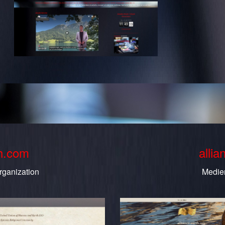
th.com
allia
rganization
Medie