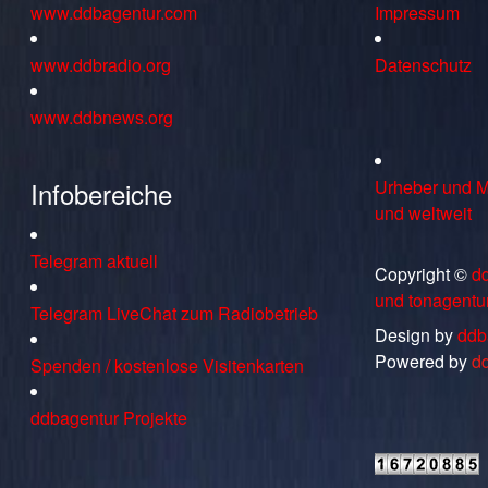
www.ddbagentur.com
Impressum
www.ddbradio.org
Datenschutz
www.ddbnews.org
Infobereiche
Urheber und M
und weltweit
Telegram aktuell
Copyright ©
d
und tonagentu
Telegram LiveChat zum Radiobetrieb
Design by
ddb
Powered by
d
Spenden / kostenlose Visitenkarten
ddbagentur Projekte