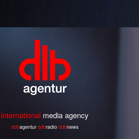
international
media agency
ddb
agentur
ddb
radio
ddb
ne
ws