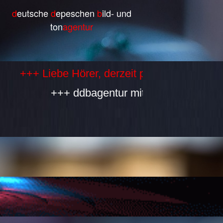
d
eutsche
d
epeschen
b
ild- und
ton
agentur
 Liebe Hörer, derzeit produzieren wir selbst
+++ ddbagentur mit allen Bestandteilen i