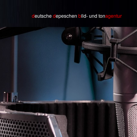
d
eutsche
d
epeschen
b
ild
- und ton
agentur