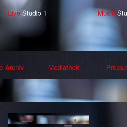
Live
Studio 1
Musik
Stu
e-Archiv
Mediathek
Presse