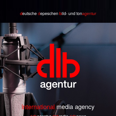
d
eutsche
d
epeschen
b
ild
- und ton
agentur
international
media agency