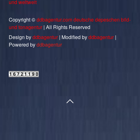
und weltweit
Copyright ©
ddbagentur.com deutsche depeschen bild-
und tonagentur
| All Rights Reserved
Design by
ddbagentur
| Modified by
ddbagentur
|
Powered by
ddbagentur