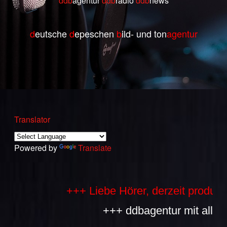
ddb
agentur
ddb
radio
ddb
ne
ws
d
eutsche
d
epeschen
b
ild- und ton
agentur
Translator
Powered by
Translate
+++ Liebe Hörer, derzeit produzieren
+++ ddbagentur mit allen Bes