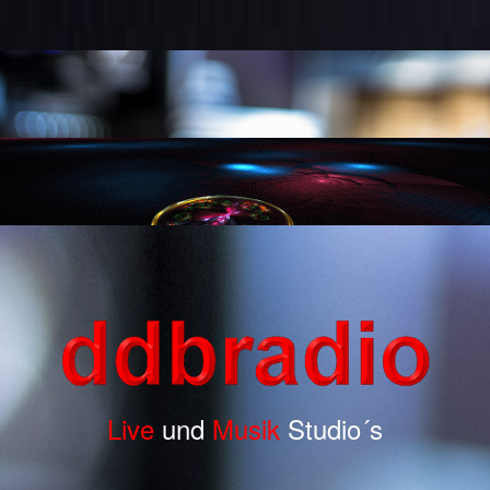
Live
und
Musik
Studio´s