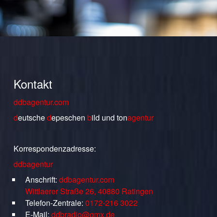
Kontakt
ddbagentur.com
d
eutsche
d
epeschen
b
ild
und
ton
agentur
Korrespondenzadresse:
ddbagentur
Anschrift:
ddbagentur.com
Wittlaerer Straße 26, 40880 Ratingen
Telefon-Zentrale:
0172-216 3022
E-Mail:
ddbradio@gmx.de