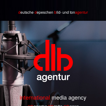
d
eutsche
d
epeschen
b
ild
- und ton
agentur
international
media agency