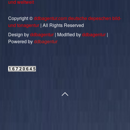
und weltweit
Copyright ©
ddbagentur.com deutsche depeschen bild-
und tonagentur
| All Rights Reserved
Design by
ddbagentur
| Modified by
ddbagentur
|
Powered by
ddbagentur