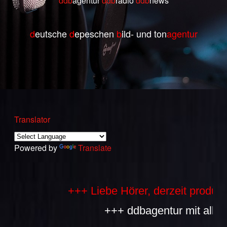
ddb
agentur
ddb
radio
ddb
ne
ws
d
eutsche
d
epeschen
b
ild- und ton
agentur
Translator
Powered by
Translate
+++ Liebe Hörer, derzeit produziere
+++ ddbagentur mit allen Bes