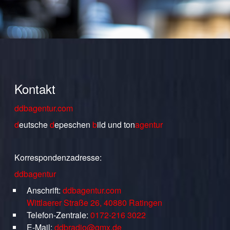
Kontakt
ddbagentur.com
d
eutsche
d
epeschen
b
ild
und
ton
agentur
Korrespondenzadresse:
ddbagentur
Anschrift:
ddbagentur.com
Wittlaerer Straße 26, 40880 Ratingen
Telefon-Zentrale:
0172-216 3022
E-Mail:
ddbradio@gmx.de