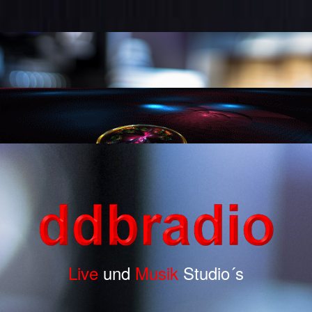
Live
und
Musik
Studio´s