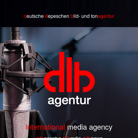
d
eutsche
d
epeschen
b
ild
- und ton
agentur
international
media agency