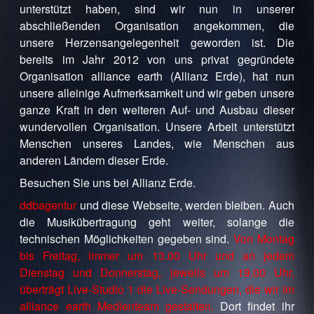
unterstützt haben, sind wir nun in unserer
abschließenden Organisation angekommen, die
unsere Herzensangelegenheit geworden ist. Die
bereits im Jahr 2012 von uns privat gegründete
Organisation alliance earth (Allianz Erde), hat nun
unsere alleinige Aufmerksamkeit und wir geben unsere
ganze Kraft in den weiteren Auf- und Ausbau dieser
wundervollen Organisation. Unsere Arbeit unterstützt
Menschen unseres Landes, wie Menschen aus
anderen Ländern dieser Erde.
Besuchen Sie uns bei Allianz Erde.
ddbagentur
und diese Webseite, werden bleiben. Auch
die Musikübertragung geht weiter, solange die
technischen Möglichkeiten gegeben sind.
Von Montag
bis Freitag, immer um 13.00 Uhr und an jedem
Dienstag und Donnerstag, jeweils um 19.00 Uhr,
überträgt Live-Studio 1 die Live-Sendungen, die wir im
alliance earth Medienteam gestalten.
Dort findet ihr