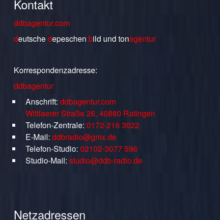
Kontakt
ddbagentur.com
d
eutsche
d
epeschen
b
ild
und
ton
agentur
Korrespondenzadresse:
ddbagentur
Anschrift:
ddbagentur.com
Wittlaerer Straße 26, 40880 Ratingen
Telefon-Zentrale:
0172-216 3022
E-Mail:
ddbradio@gmx.de
Telefon-Studio:
02102-3077 596
Studio-Mail:
studio@ddb-radio.de
Netzadressen