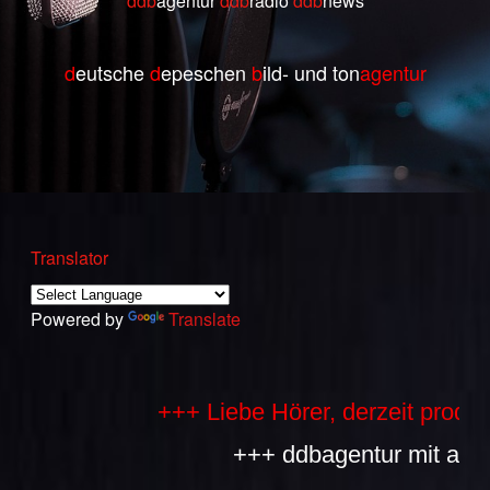
ddb
agentur
ddb
radio
ddb
ne
ws
d
eutsche
d
epeschen
b
ild- und ton
agentur
Translator
Powered by
Translate
+++ Liebe Hörer, derzeit produzier
+++ ddbagentur mit allen Be