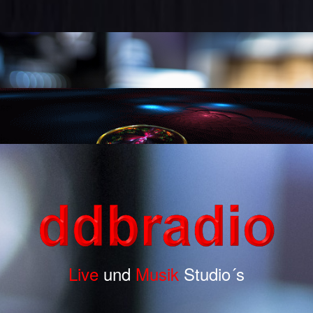
Live
und
Musik
Studio´s