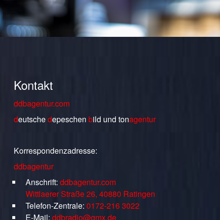
Kontakt
ddbagentur.com
d
eutsche
d
epeschen
b
ild
und
ton
agentur
Korrespondenzadresse:
ddbagentur
Anschrift:
ddbagentur.com
Wittlaerer Straße 26, 40880 Ratingen
Telefon-Zentrale:
0172-216 3022
E-Mail:
ddbradio@gmx.de