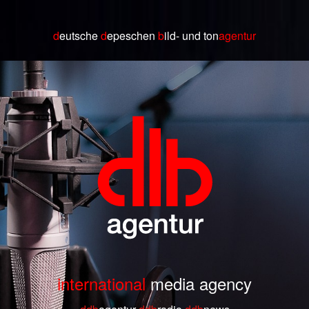
d
eutsche
d
epeschen
b
ild
- und ton
agentur
international
media agency