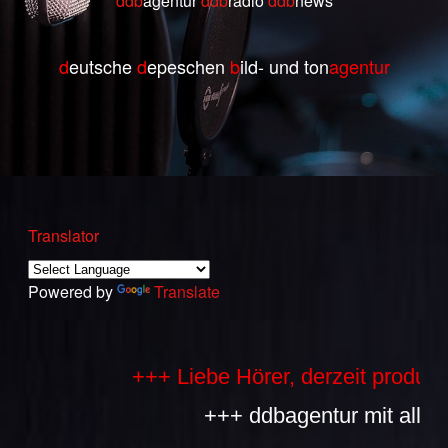
ddb
agentur
ddb
radio
ddb
ne
ws
d
eutsche
d
epeschen
b
ild- und ton
agentur
Translator
Powered by
Translate
+++ Liebe Hörer, derzeit produzieren
+++ ddbagentur mit allen Bes