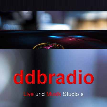
Live
und
Musik
Studio´s