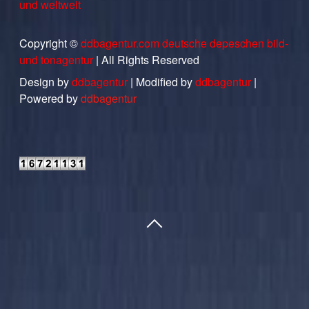
und weltweit
Copyright ©
ddbagentur.com deutsche depeschen bild-
und tonagentur
| All Rights Reserved
Design by
ddbagentur
| Modified by
ddbagentur
|
Powered by
ddbagentur