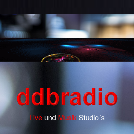
Live
und
Musik
Studio´s