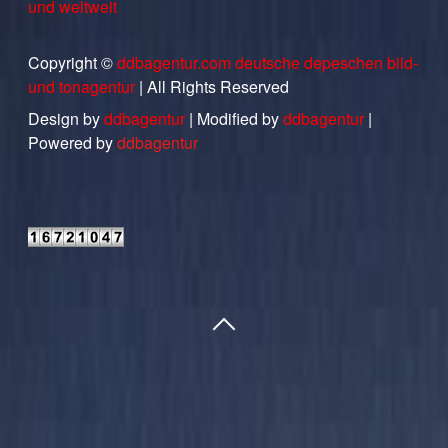
und weltweit
Copyright ©
ddbagentur.com deutsche depeschen bild-
und tonagentur
| All Rights Reserved
Design by
ddbagentur
| Modified by
ddbagentur
|
Powered by
ddbagentur