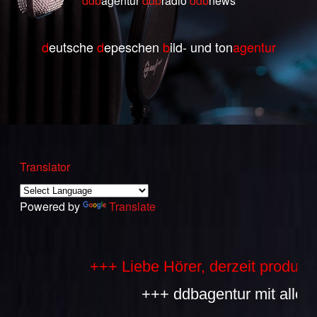
ddb
agentur
ddb
radio
ddb
ne
ws
d
eutsche
d
epeschen
b
ild- und ton
agentur
Translator
Powered by
Translate
+++ Liebe Hörer, derzeit produzieren
+++ ddbagentur mit allen Bes