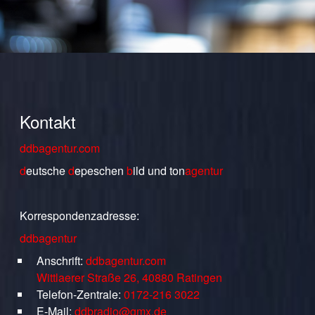
Kontakt
ddbagentur.com
d
eutsche
d
epeschen
b
ild
und
ton
agentur
Korrespondenzadresse:
ddbagentur
Anschrift:
ddbagentur.com
Wittlaerer Straße 26, 40880 Ratingen
Telefon-Zentrale:
0172-216 3022
E-Mail:
ddbradio@gmx.de