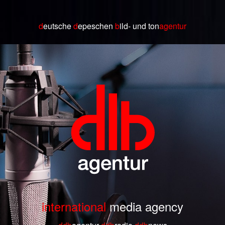
d
eutsche
d
epeschen
b
ild
- und ton
agentur
international
media agency