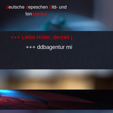
d
eutsche
d
epeschen
b
ild- und
ton
agentur
 Liebe Hörer, derzeit produzieren wir selbst 
+++ ddbagentur mit allen Bestandteilen is