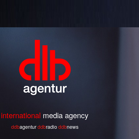
international
media agency
ddb
agentur
ddb
radio
ddb
ne
ws