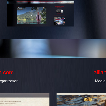
th.com
allia
rganization
Medie