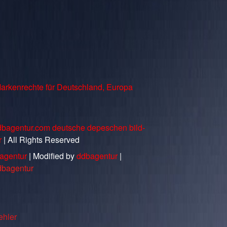
arkenrechte für Deutschland, Europa
dbagentur.com deutsche depeschen bild-
r
| All Rights Reserved
agentur
| Modified by
ddbagentur
|
dbagentur