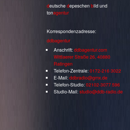
d
eutsche
d
epeschen
b
ild
und
ton
agentur
Korrespondenzadresse:
ddbagentur
Anschrift:
ddbagentur.com
Wittlaerer Straße 26, 40880
Ratingen
Telefon-Zentrale:
0172-216 3022
E-Mail:
ddbradio@gmx.de
Telefon-Studio:
02102-3077 596
Studio-Mail:
studio@ddb-radio.de