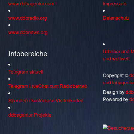
www.ddbagentur.com
Impressum
www.ddbradio.org
Datenschutz
www.ddbnews.org
Infobereiche
Urheber und M
und weltweit
Telegram aktuell
Copyright ©
d
und tonagentu
Telegram LiveChat zum Radiobetrieb
Design by
ddb
Powered by
d
Spenden / kostenlose Visitenkarten
ddbagentur Projekte