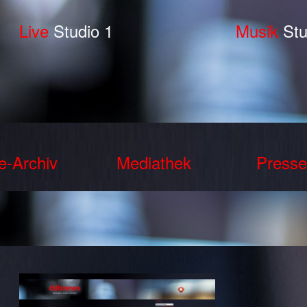
Live
Studio 1
Musik
Stu
e-Archiv
Mediathek
Presse