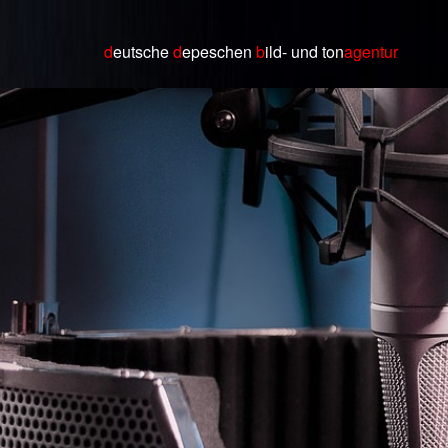
d
eutsche
d
epeschen
b
ild
- und ton
agentur